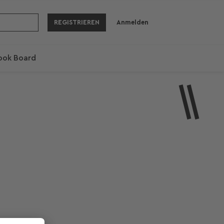
REGISTRIEREN
Anmelden
ook Board