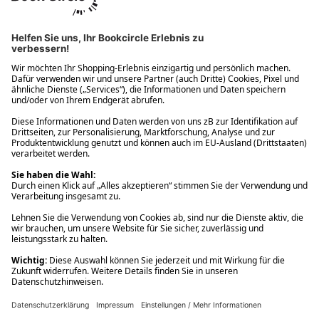
Ups! Da ist etwas schiefgelaufen. Bitte die Seite neu laden oder
nochmals versuchen.
Ups! Da ist etwas schiefgelaufen. Bitte die Seite neu laden oder