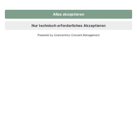
nochmals versuchen.
Ups! Da ist etwas schiefgelaufen. Bitte die Seite neu laden oder
nochmals versuchen.