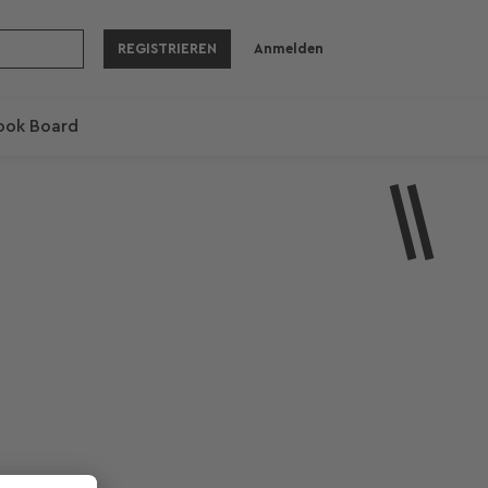
REGISTRIEREN
Anmelden
ook Board