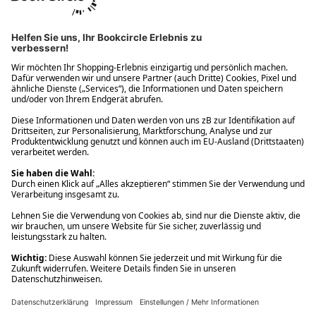
Ups! Da ist etwas schiefgelaufen. Bitte die Seite neu laden oder
nochmals versuchen.
Ups! Da ist etwas schiefgelaufen. Bitte die Seite neu laden oder