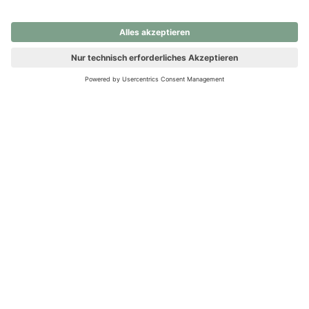
nochmals versuchen.
Ups! Da ist etwas schiefgelaufen. Bitte die Seite neu laden oder
nochmals versuchen.