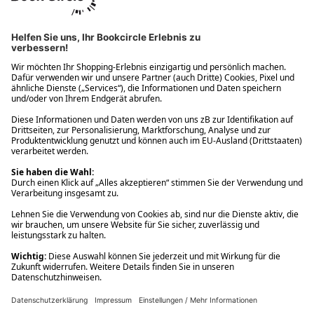
Ups! Da ist etwas schiefgelaufen. Bitte die Seite neu laden oder
nochmals versuchen.
Ups! Da ist etwas schiefgelaufen. Bitte die Seite neu laden oder