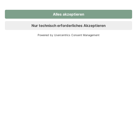
nochmals versuchen.
Ups! Da ist etwas schiefgelaufen. Bitte die Seite neu laden oder
nochmals versuchen.