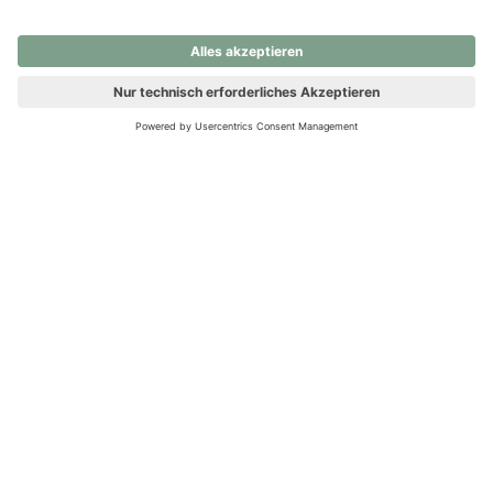
nochmals versuchen.
Ups! Da ist etwas schiefgelaufen. Bitte die Seite neu laden oder
nochmals versuchen.