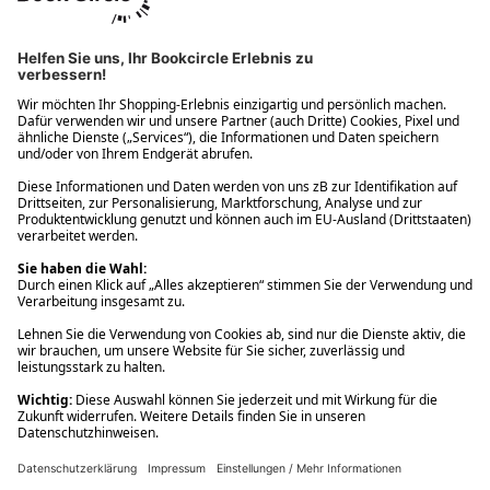
Ups! Da ist etwas schiefgelaufen. Bitte die Seite neu laden oder
nochmals versuchen.
Ups! Da ist etwas schiefgelaufen. Bitte die Seite neu laden oder