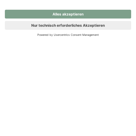
nochmals versuchen.
Ups! Da ist etwas schiefgelaufen. Bitte die Seite neu laden oder
nochmals versuchen.