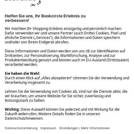
Ups! Da ist etwas schiefgelaufen. Bitte die Seite neu laden oder
nochmals versuchen.
Ups! Da ist etwas schiefgelaufen. Bitte die Seite neu laden oder