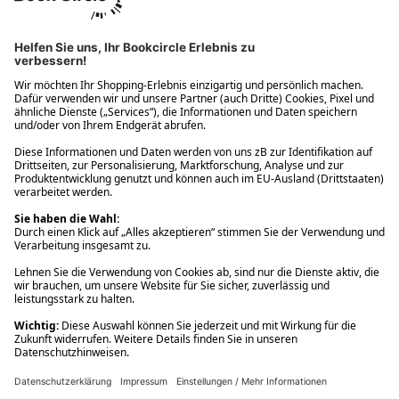
Ups! Da ist etwas schiefgelaufen. Bitte die Seite neu laden oder
nochmals versuchen.
Ups! Da ist etwas schiefgelaufen. Bitte die Seite neu laden oder