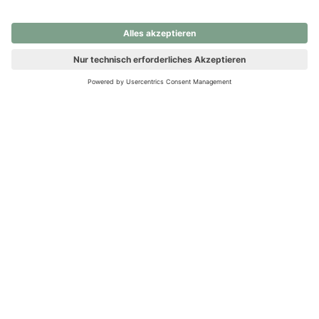
nochmals versuchen.
Ups! Da ist etwas schiefgelaufen. Bitte die Seite neu laden oder
nochmals versuchen.