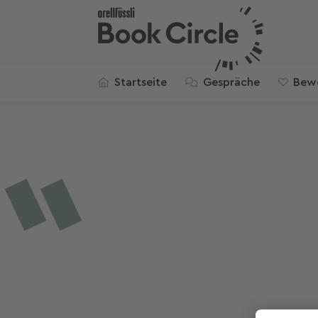
Startseite
Gespräche
Bew