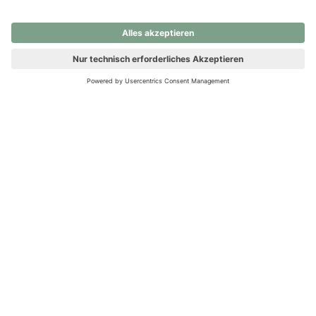
nochmals versuchen.
Ups! Da ist etwas schiefgelaufen. Bitte die Seite neu laden oder
nochmals versuchen.