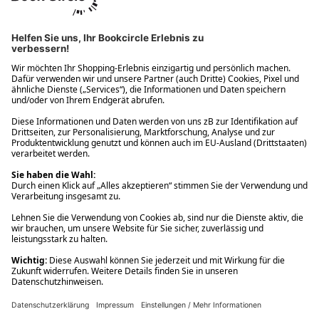
Ups! Da ist etwas schiefgelaufen. Bitte die Seite neu laden oder
nochmals versuchen.
Ups! Da ist etwas schiefgelaufen. Bitte die Seite neu laden oder