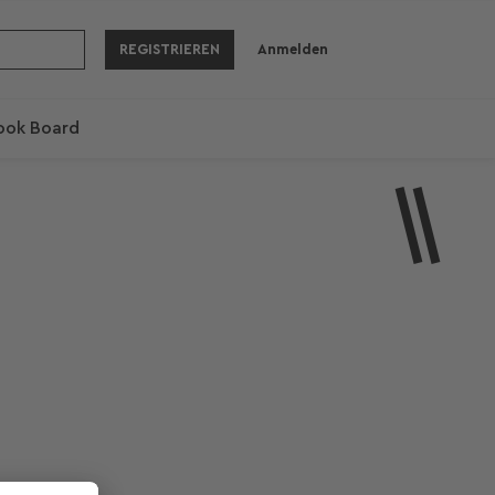
REGISTRIEREN
Anmelden
ook Board