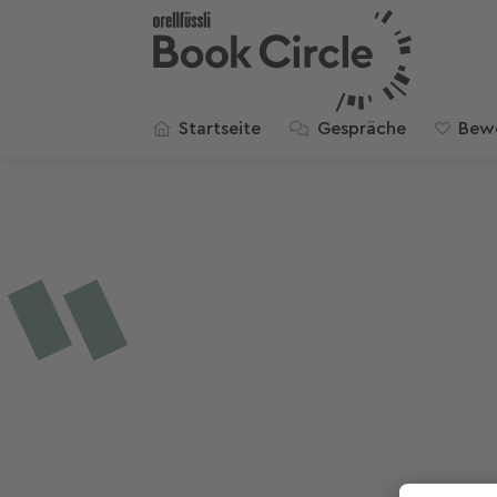
Startseite
Gespräche
Bew