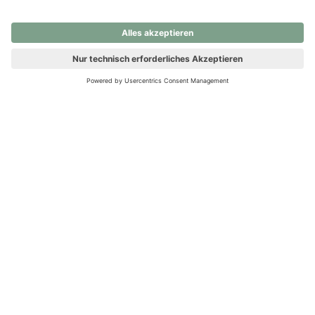
nochmals versuchen.
Ups! Da ist etwas schiefgelaufen. Bitte die Seite neu laden oder
nochmals versuchen.