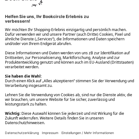
Ups! Da ist etwas schiefgelaufen. Bitte die Seite neu laden oder
nochmals versuchen.
Ups! Da ist etwas schiefgelaufen. Bitte die Seite neu laden oder