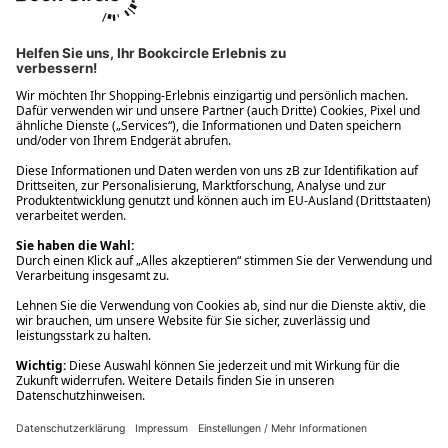
Ups! Da ist etwas schiefgelaufen. Bitte die Seite neu laden oder
nochmals versuchen.
Ups! Da ist etwas schiefgelaufen. Bitte die Seite neu laden oder