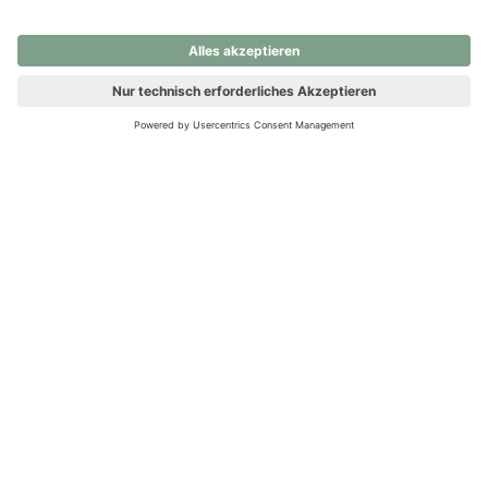
nochmals versuchen.
Ups! Da ist etwas schiefgelaufen. Bitte die Seite neu laden oder
nochmals versuchen.