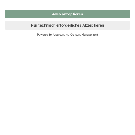
nochmals versuchen.
Ups! Da ist etwas schiefgelaufen. Bitte die Seite neu laden oder
nochmals versuchen.