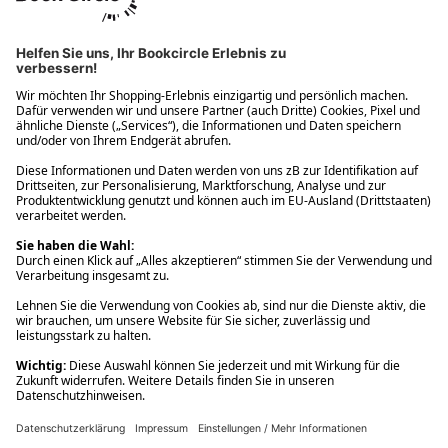
Ups! Da ist etwas schiefgelaufen. Bitte die Seite neu laden oder
nochmals versuchen.
Ups! Da ist etwas schiefgelaufen. Bitte die Seite neu laden oder