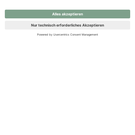
nochmals versuchen.
Ups! Da ist etwas schiefgelaufen. Bitte die Seite neu laden oder
nochmals versuchen.