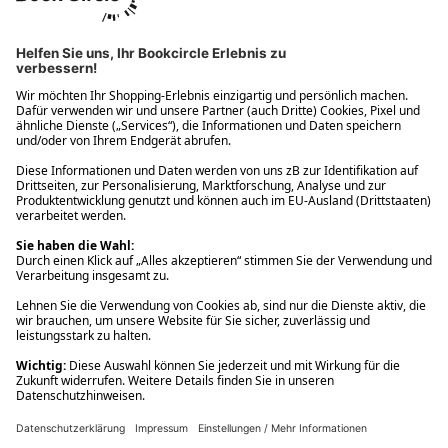
Ups! Da ist etwas schiefgelaufen. Bitte die Seite neu laden oder
nochmals versuchen.
Ups! Da ist etwas schiefgelaufen. Bitte die Seite neu laden oder