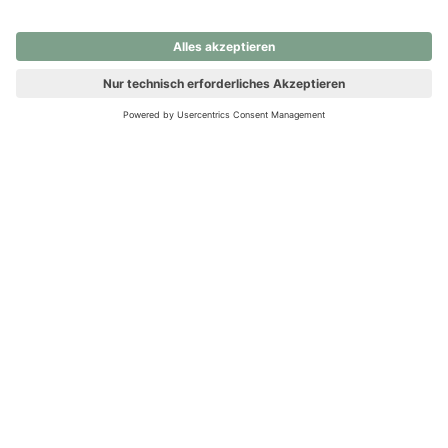
nochmals versuchen.
Ups! Da ist etwas schiefgelaufen. Bitte die Seite neu laden oder
nochmals versuchen.