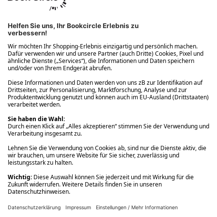
Ups! Da ist etwas schiefgelaufen. Bitte die Seite neu laden oder
nochmals versuchen.
Ups! Da ist etwas schiefgelaufen. Bitte die Seite neu laden oder