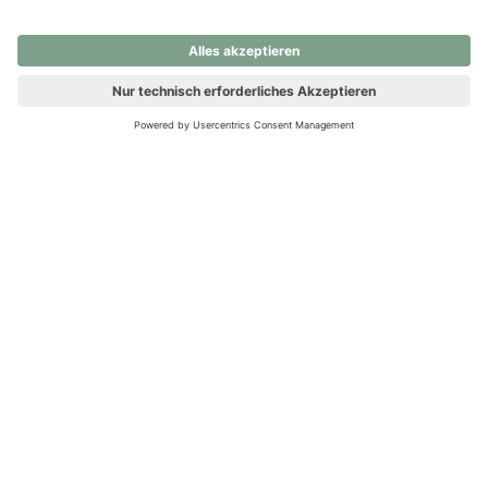
nochmals versuchen.
Ups! Da ist etwas schiefgelaufen. Bitte die Seite neu laden oder
nochmals versuchen.