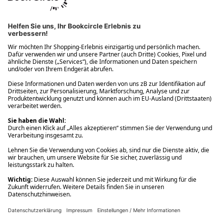
Ups! Da ist etwas schiefgelaufen. Bitte die Seite neu laden oder
nochmals versuchen.
Ups! Da ist etwas schiefgelaufen. Bitte die Seite neu laden oder