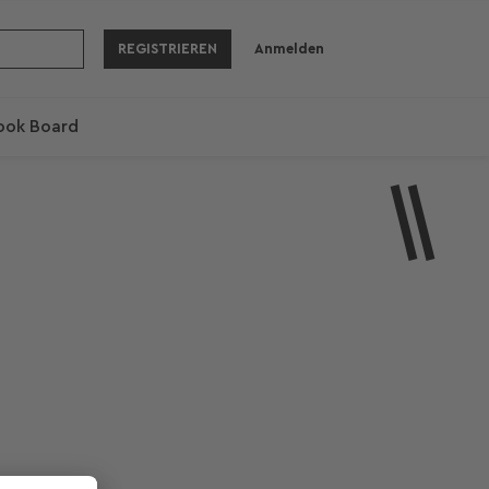
REGISTRIEREN
Anmelden
ook Board