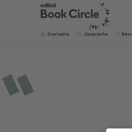
Startseite
Gespräche
Bew