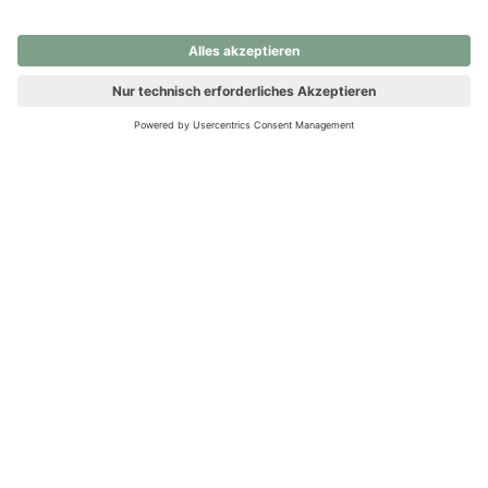
nochmals versuchen.
Ups! Da ist etwas schiefgelaufen. Bitte die Seite neu laden oder
nochmals versuchen.