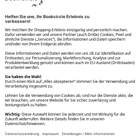
Ups! Da ist etwas schiefgelaufen. Bitte die Seite neu laden oder
nochmals versuchen.
Ups! Da ist etwas schiefgelaufen. Bitte die Seite neu laden oder