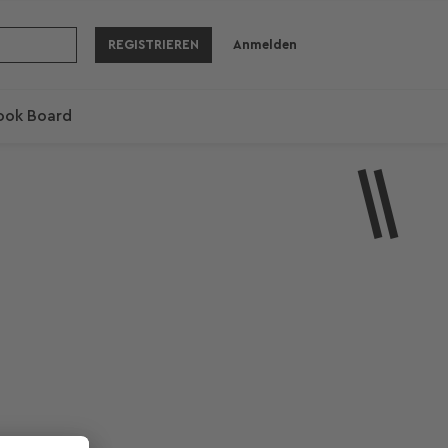
REGISTRIEREN
Anmelden
ook Board