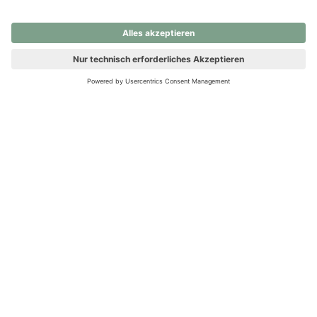
nochmals versuchen.
Ups! Da ist etwas schiefgelaufen. Bitte die Seite neu laden oder
nochmals versuchen.