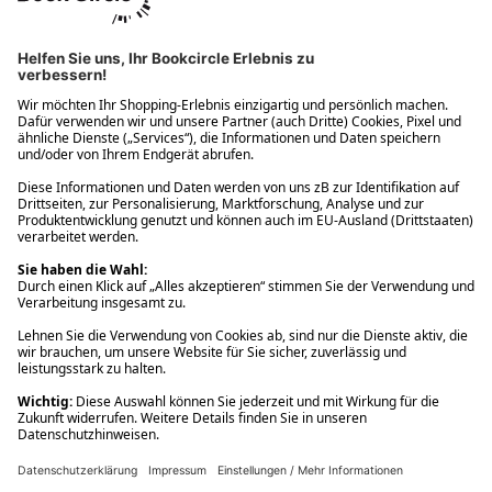
Ups! Da ist etwas schiefgelaufen. Bitte die Seite neu laden oder
nochmals versuchen.
Ups! Da ist etwas schiefgelaufen. Bitte die Seite neu laden oder