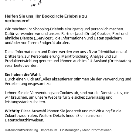
Ups! Da ist etwas schiefgelaufen. Bitte die Seite neu laden oder
nochmals versuchen.
Ups! Da ist etwas schiefgelaufen. Bitte die Seite neu laden oder