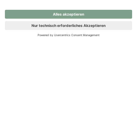
nochmals versuchen.
Ups! Da ist etwas schiefgelaufen. Bitte die Seite neu laden oder
nochmals versuchen.