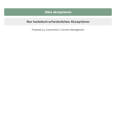
nochmals versuchen.
Ups! Da ist etwas schiefgelaufen. Bitte die Seite neu laden oder
nochmals versuchen.