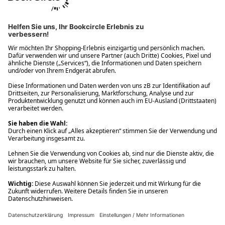
Ups! Da ist etwas schiefgelaufen. Bitte die Seite neu laden oder
nochmals versuchen.
Ups! Da ist etwas schiefgelaufen. Bitte die Seite neu laden oder