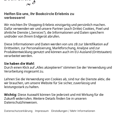
Ups! Da ist etwas schiefgelaufen. Bitte die Seite neu laden oder
nochmals versuchen.
Ups! Da ist etwas schiefgelaufen. Bitte die Seite neu laden oder