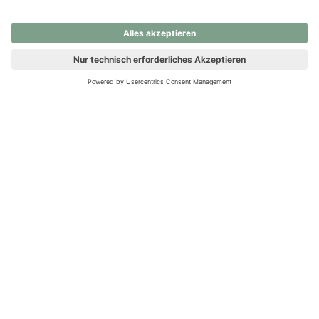
nochmals versuchen.
Ups! Da ist etwas schiefgelaufen. Bitte die Seite neu laden oder
nochmals versuchen.