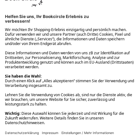
Ups! Da ist etwas schiefgelaufen. Bitte die Seite neu laden oder
nochmals versuchen.
Ups! Da ist etwas schiefgelaufen. Bitte die Seite neu laden oder