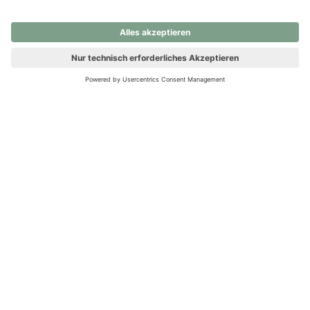
nochmals versuchen.
Ups! Da ist etwas schiefgelaufen. Bitte die Seite neu laden oder
nochmals versuchen.