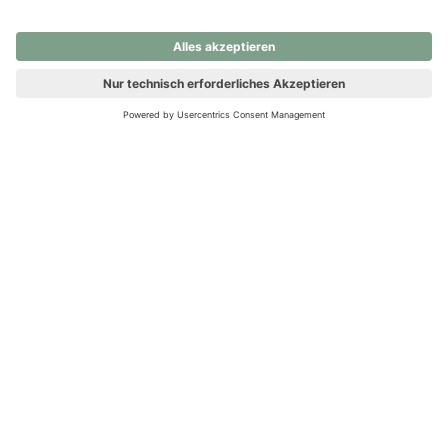
nochmals versuchen.
Ups! Da ist etwas schiefgelaufen. Bitte die Seite neu laden oder
nochmals versuchen.