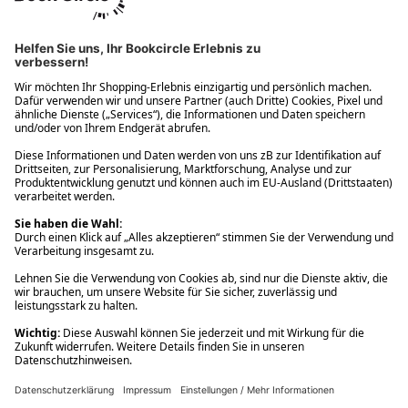
Ups! Da ist etwas schiefgelaufen. Bitte die Seite neu laden oder
nochmals versuchen.
Ups! Da ist etwas schiefgelaufen. Bitte die Seite neu laden oder