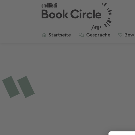
Startseite
Gespräche
Bew