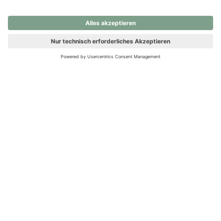
nochmals versuchen.
Ups! Da ist etwas schiefgelaufen. Bitte die Seite neu laden oder
nochmals versuchen.