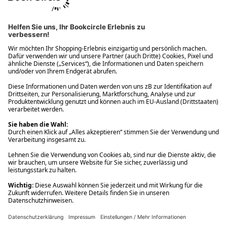
Ups! Da ist etwas schiefgelaufen. Bitte die Seite neu laden oder
nochmals versuchen.
Ups! Da ist etwas schiefgelaufen. Bitte die Seite neu laden oder