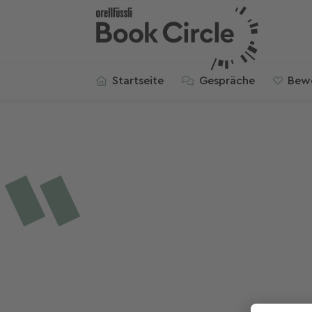
Startseite
Gespräche
Bew