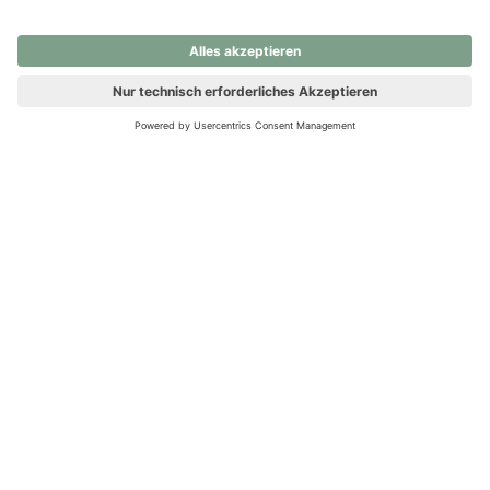
nochmals versuchen.
Ups! Da ist etwas schiefgelaufen. Bitte die Seite neu laden oder
nochmals versuchen.