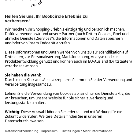
Ups! Da ist etwas schiefgelaufen. Bitte die Seite neu laden oder
nochmals versuchen.
Ups! Da ist etwas schiefgelaufen. Bitte die Seite neu laden oder