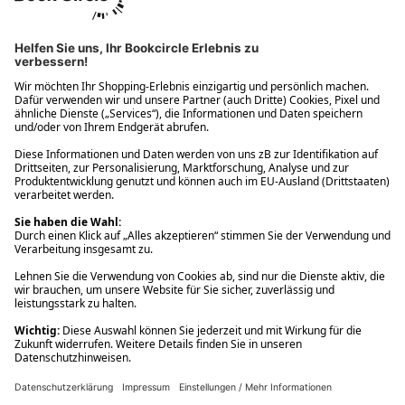
Ups! Da ist etwas schiefgelaufen. Bitte die Seite neu laden oder
nochmals versuchen.
Ups! Da ist etwas schiefgelaufen. Bitte die Seite neu laden oder