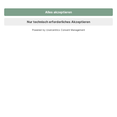
nochmals versuchen.
Ups! Da ist etwas schiefgelaufen. Bitte die Seite neu laden oder
nochmals versuchen.