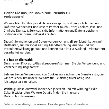
Ups! Da ist etwas schiefgelaufen. Bitte die Seite neu laden oder
nochmals versuchen.
Ups! Da ist etwas schiefgelaufen. Bitte die Seite neu laden oder