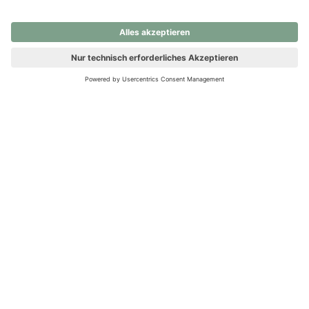
nochmals versuchen.
Ups! Da ist etwas schiefgelaufen. Bitte die Seite neu laden oder
nochmals versuchen.