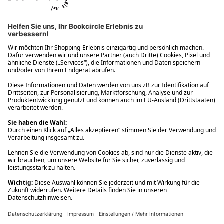
Ups! Da ist etwas schiefgelaufen. Bitte die Seite neu laden oder
nochmals versuchen.
Ups! Da ist etwas schiefgelaufen. Bitte die Seite neu laden oder