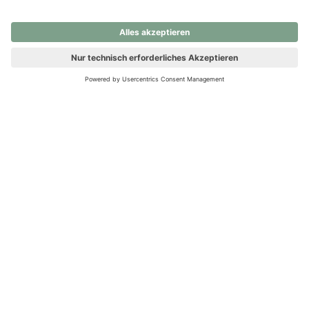
nochmals versuchen.
Ups! Da ist etwas schiefgelaufen. Bitte die Seite neu laden oder
nochmals versuchen.