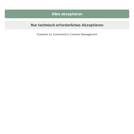
nochmals versuchen.
Ups! Da ist etwas schiefgelaufen. Bitte die Seite neu laden oder
nochmals versuchen.