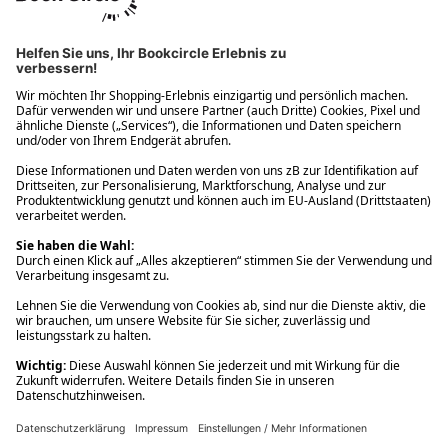
Ups! Da ist etwas schiefgelaufen. Bitte die Seite neu laden oder
nochmals versuchen.
Ups! Da ist etwas schiefgelaufen. Bitte die Seite neu laden oder