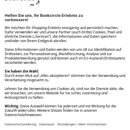
Ups! Da ist etwas schiefgelaufen. Bitte die Seite neu laden oder
nochmals versuchen.
Ups! Da ist etwas schiefgelaufen. Bitte die Seite neu laden oder