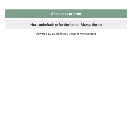
nochmals versuchen.
Ups! Da ist etwas schiefgelaufen. Bitte die Seite neu laden oder
nochmals versuchen.