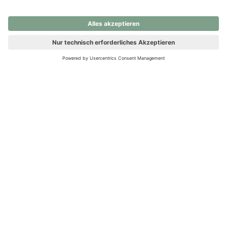
nochmals versuchen.
Ups! Da ist etwas schiefgelaufen. Bitte die Seite neu laden oder
nochmals versuchen.