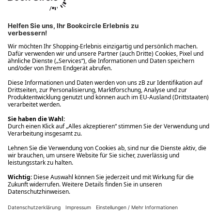
Ups! Da ist etwas schiefgelaufen. Bitte die Seite neu laden oder
nochmals versuchen.
Ups! Da ist etwas schiefgelaufen. Bitte die Seite neu laden oder