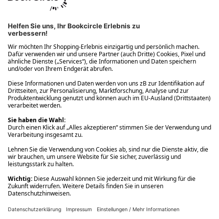
Ups! Da ist etwas schiefgelaufen. Bitte die Seite neu laden oder
nochmals versuchen.
Ups! Da ist etwas schiefgelaufen. Bitte die Seite neu laden oder