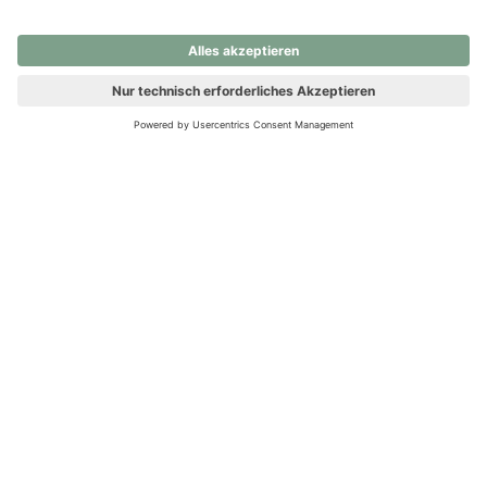
nochmals versuchen.
Ups! Da ist etwas schiefgelaufen. Bitte die Seite neu laden oder
nochmals versuchen.