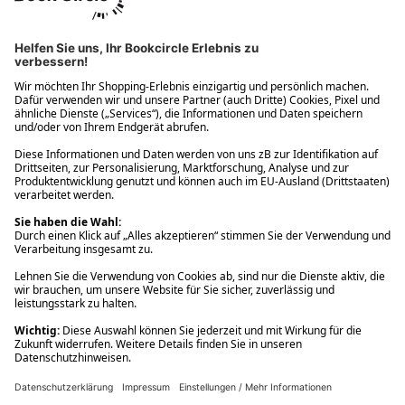
Ups! Da ist etwas schiefgelaufen. Bitte die Seite neu laden oder
nochmals versuchen.
Ups! Da ist etwas schiefgelaufen. Bitte die Seite neu laden oder