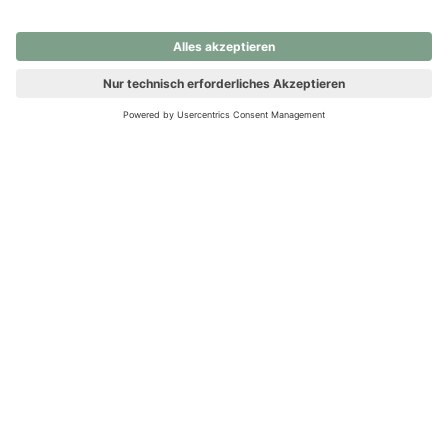
nochmals versuchen.
Ups! Da ist etwas schiefgelaufen. Bitte die Seite neu laden oder
nochmals versuchen.