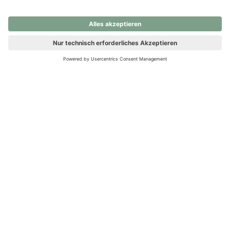
nochmals versuchen.
Ups! Da ist etwas schiefgelaufen. Bitte die Seite neu laden oder
nochmals versuchen.