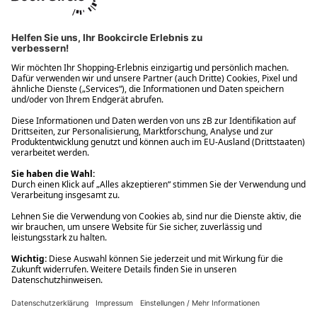
Ups! Da ist etwas schiefgelaufen. Bitte die Seite neu laden oder
nochmals versuchen.
Ups! Da ist etwas schiefgelaufen. Bitte die Seite neu laden oder