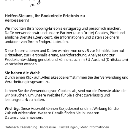
Ups! Da ist etwas schiefgelaufen. Bitte die Seite neu laden oder
nochmals versuchen.
Ups! Da ist etwas schiefgelaufen. Bitte die Seite neu laden oder