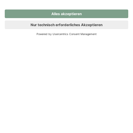
nochmals versuchen.
Ups! Da ist etwas schiefgelaufen. Bitte die Seite neu laden oder
nochmals versuchen.