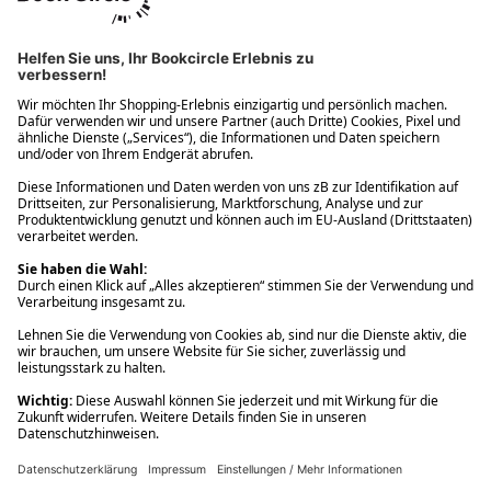
Ups! Da ist etwas schiefgelaufen. Bitte die Seite neu laden oder
nochmals versuchen.
Ups! Da ist etwas schiefgelaufen. Bitte die Seite neu laden oder