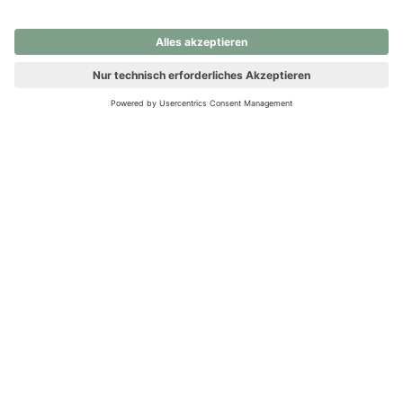
nochmals versuchen.
Ups! Da ist etwas schiefgelaufen. Bitte die Seite neu laden oder
nochmals versuchen.