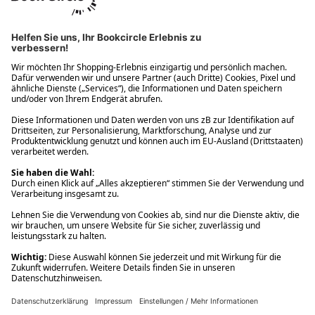
Ups! Da ist etwas schiefgelaufen. Bitte die Seite neu laden oder
nochmals versuchen.
Ups! Da ist etwas schiefgelaufen. Bitte die Seite neu laden oder