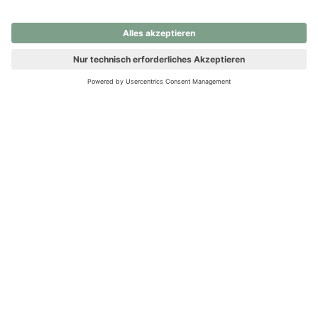
nochmals versuchen.
Ups! Da ist etwas schiefgelaufen. Bitte die Seite neu laden oder
nochmals versuchen.