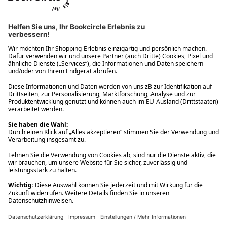
Ups! Da ist etwas schiefgelaufen. Bitte die Seite neu laden oder
nochmals versuchen.
Ups! Da ist etwas schiefgelaufen. Bitte die Seite neu laden oder