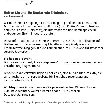
Ups! Da ist etwas schiefgelaufen. Bitte die Seite neu laden oder
nochmals versuchen.
Ups! Da ist etwas schiefgelaufen. Bitte die Seite neu laden oder