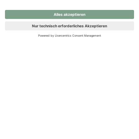
nochmals versuchen.
Ups! Da ist etwas schiefgelaufen. Bitte die Seite neu laden oder
nochmals versuchen.