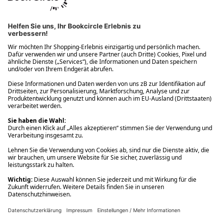
Ups! Da ist etwas schiefgelaufen. Bitte die Seite neu laden oder
nochmals versuchen.
Ups! Da ist etwas schiefgelaufen. Bitte die Seite neu laden oder