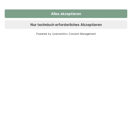
nochmals versuchen.
Ups! Da ist etwas schiefgelaufen. Bitte die Seite neu laden oder
nochmals versuchen.