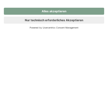
nochmals versuchen.
Ups! Da ist etwas schiefgelaufen. Bitte die Seite neu laden oder
nochmals versuchen.