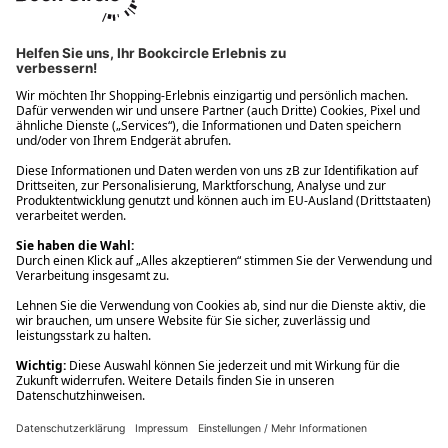
Ups! Da ist etwas schiefgelaufen. Bitte die Seite neu laden oder
nochmals versuchen.
Ups! Da ist etwas schiefgelaufen. Bitte die Seite neu laden oder