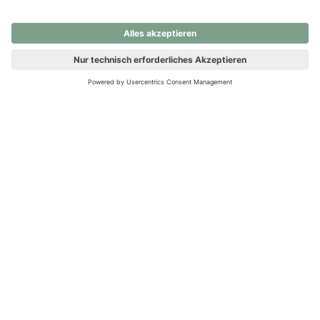
nochmals versuchen.
Ups! Da ist etwas schiefgelaufen. Bitte die Seite neu laden oder
nochmals versuchen.