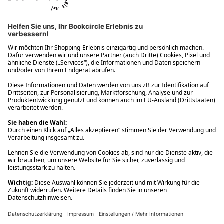
Ups! Da ist etwas schiefgelaufen. Bitte die Seite neu laden oder
nochmals versuchen.
Ups! Da ist etwas schiefgelaufen. Bitte die Seite neu laden oder