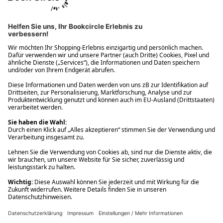
Ups! Da ist etwas schiefgelaufen. Bitte die Seite neu laden oder
nochmals versuchen.
Ups! Da ist etwas schiefgelaufen. Bitte die Seite neu laden oder