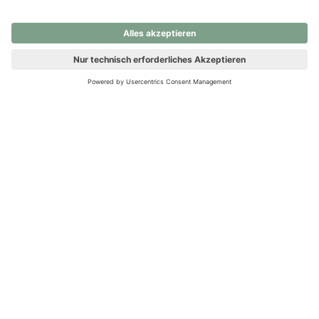
nochmals versuchen.
Ups! Da ist etwas schiefgelaufen. Bitte die Seite neu laden oder
nochmals versuchen.