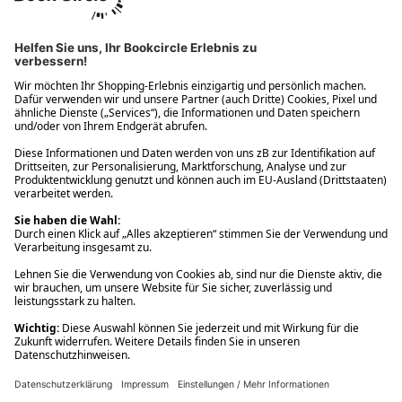
Ups! Da ist etwas schiefgelaufen. Bitte die Seite neu laden oder
nochmals versuchen.
Ups! Da ist etwas schiefgelaufen. Bitte die Seite neu laden oder