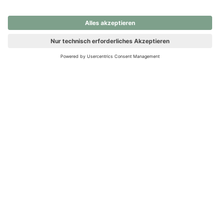
nochmals versuchen.
Ups! Da ist etwas schiefgelaufen. Bitte die Seite neu laden oder
nochmals versuchen.