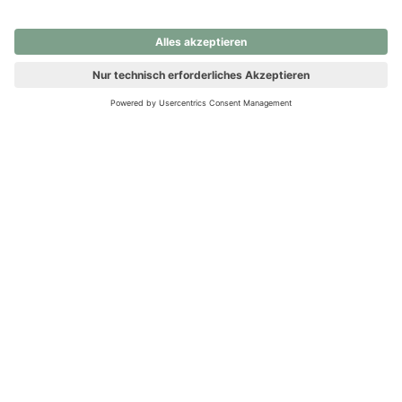
nochmals versuchen.
Ups! Da ist etwas schiefgelaufen. Bitte die Seite neu laden oder
nochmals versuchen.