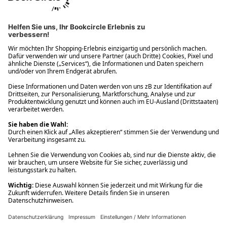
Ups! Da ist etwas schiefgelaufen. Bitte die Seite neu laden oder
nochmals versuchen.
Ups! Da ist etwas schiefgelaufen. Bitte die Seite neu laden oder